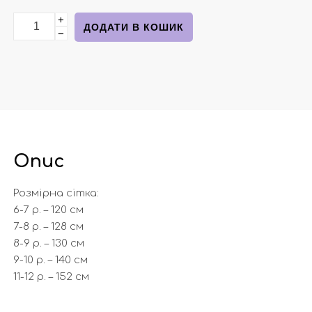
+
Легка куртка весна-осінь однотонна чорна блискуча
ДОДАТИ В КОШИК
−
Опис
Розмірна сітка:
6-7 р. – 120 см
7-8 р. – 128 см
8-9 р. – 130 см
9-10 р. – 140 см
11-12 р. – 152 см