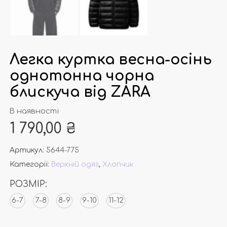
Легка куртка весна-осінь
однотонна чорна
блискуча від ZARA
В наявності
1 790,00
₴
Артикул:
5644-775
Категорії:
Верхній одяг
,
Хлопчик
РОЗМІР:
6-7
7-8
8-9
9-10
11-12