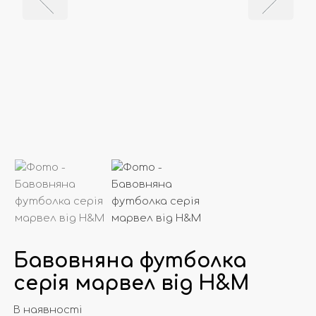
Бавовняна футболка
серія марвел від Н&М
В наявності