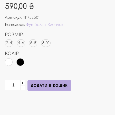
590,00
₴
Артикул:
111752501
Категорії:
Футболки
,
Хлопчик
РОЗМІР:
2-4
4-6
6-8
8-10
КОЛІР:
+
Бавовняна футболка серія марвел від Н&М кількість
ДОДАТИ В КОШИК
−