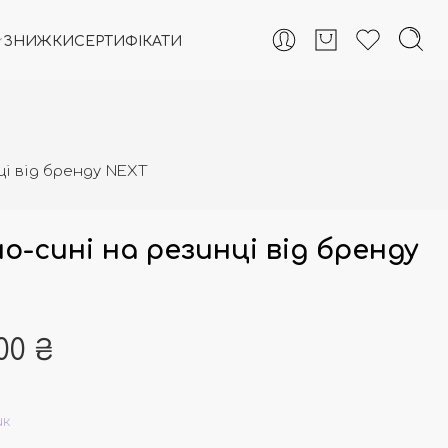
ЗНИЖКИ
СЕРТИФІКАТИ
і від бренду NEXT
-сині на резинці від бренду
,00
₴
ик