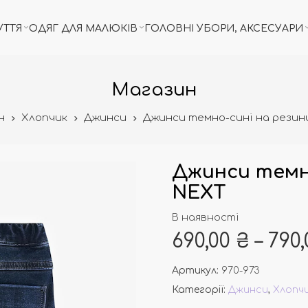
УТТЯ
ОДЯГ ДЛЯ МАЛЮКІВ
ГОЛОВНІ УБОРИ, АКСЕСУАРИ
Магазин
н
Хлопчик
Джинси
Джинси темно-сині на резинц
Джинси темно
NEXT
В наявності
690,00
₴
–
790
Артикул:
970-973
Категорії:
Джинси
,
Хлопч