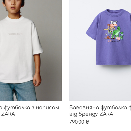
ОБЕРІТЬ ОПЦІЇ
ибрати на сторінці товару
ає кілька варіантів. Параметри можна вибрати на ст
Цей товар має кілька ва
ла футболка з написом
Бавовняна футболка 
у ZARA
від бренду ZARA
790,00
₴