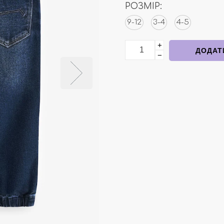
РОЗМІР:
9-12
3-4
4-5
+
Джинси темно-сині на ре
ДОДАТ
−