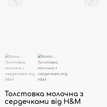
Толстовка молочна з
сердечками від Н&М