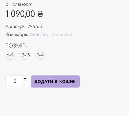
В наявності
1 090,00
₴
Артикул:
1296763
Категорії:
Дівчинка
,
Толстовки
РОЗМІР:
6-9
12-18
3-4
+
Толстовка молочна з сердечками від Н&М кількість
ДОДАТИ В КОШИК
−