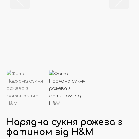
Нарядна сукня рожева з
фатином від Н&М