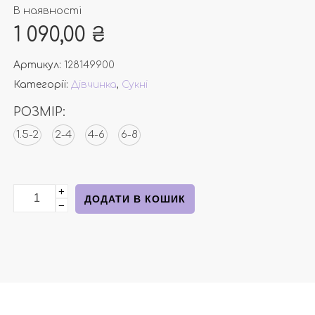
В наявності
1 090,00
₴
Артикул:
128149900
Категорії:
Дівчинка
,
Сукні
РОЗМІР:
1.5-2
2-4
4-6
6-8
+
Нарядна сукня рожева з фатином від Н&М кількість
ДОДАТИ В КОШИК
−