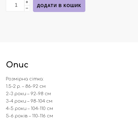
+
Бавовняні піжами від бренду George кількість
ДОДАТИ В КОШИК
−
Опис
Розмірна сітка:
1.5-2 р. – 86-92 см
2-3 роки – 92-98 см
3-4 роки – 98-104 см
4-5 роки – 104-110 см
5-6 років – 110-116 см