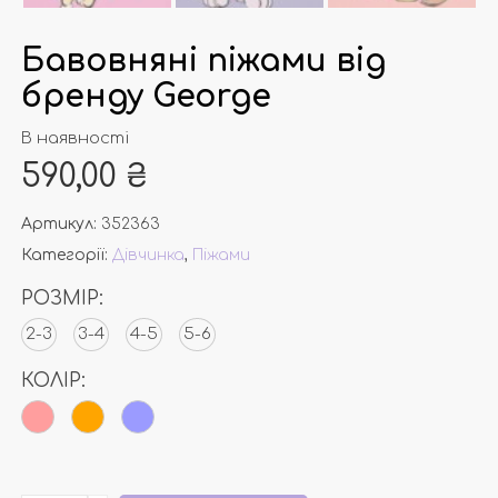
Бавовняні піжами від
бренду George
В наявності
590,00
₴
Артикул:
352363
Категорії:
Дівчинка
,
Піжами
РОЗМІР:
2-3
3-4
4-5
5-6
КОЛІР: