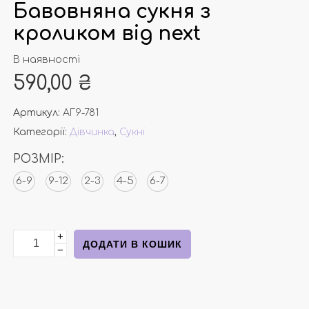
Бавовняна сукня з
кроликом від next
В наявності
590,00
₴
Артикул:
АГ9-781
Категорії:
Дівчинка
,
Сукні
РОЗМІР:
6-9
9-12
2-3
4-5
6-7
+
Бавовняна сукня з кроликом від next кількість
ДОДАТИ В КОШИК
−