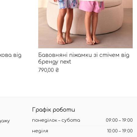
ОБЕРІТЬ ОПЦІЇ
орінці товару
ріантів. Параметри можна вибрати на сторінці товару
Цей товар має кілька варіантів. Пара
ова від
Бавовняні піжамки зі стічем від
бренду next
790,00
₴
Графік роботи
понеділок – субота
09:00 – 19:00
дажу
неділя
10:00 – 19:00