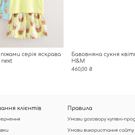
ОБЕРІТЬ ОПЦІЇ
ибрати на сторінці товару
ає кілька варіантів. Параметри можна вибрати на ст
Цей товар має кілька ва
 піжами серія яскрава
Бавовняна сукня квітк
 next
Н&М
460,00
₴
ання клієнтів
Правила
вернення
Умови договору купівлі-про
вки
Умови використання сайту