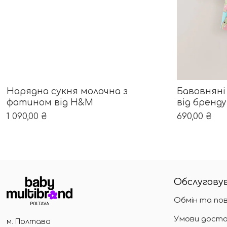
ОБЕРІТЬ ОПЦІЇ
Цей товар має кілька варіантів. Параметри можна в
Цей товар м
Нарядна сукня молочна з
Бавовняні
фатином від Н&М
від бренду
1 090,00
₴
690,00
₴
Обслуговув
Обмін та по
Умови доста
м. Полтава