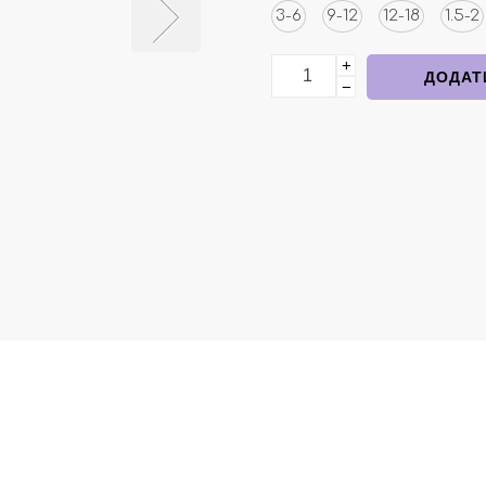
3-6
9-12
12-18
1.5-2
+
Бавовняна сукня біла в 
ДОДАТ
−