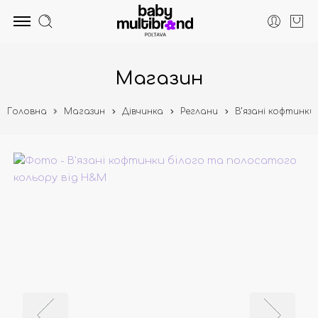
Магазин
Головна
Магазин
Дівчинка
Реглани
В’язані кофтинк