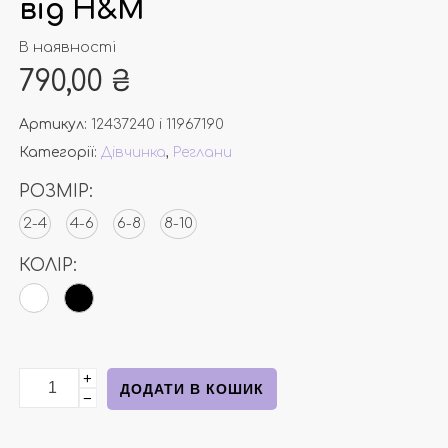
від Н&М
В наявності
790,00
₴
Артикул:
12437240 і 11967190
Категорії:
Дівчинка
,
Реглани
РОЗМІР:
2-4
4-6
6-8
8-10
КОЛІР:
+
В'язані кофтинки білого та полосатого кольору від 
ДОДАТИ В КОШИК
−