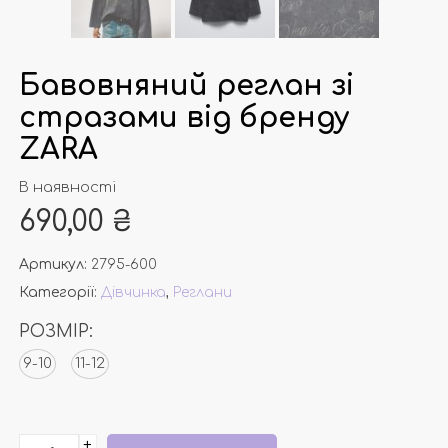
Бавовняний реглан зі
стразами від бренду
ZARA
В наявності
690,00
₴
Артикул:
2795-600
Категорії:
Дівчинка
,
Реглани
РОЗМІР:
9-10
11-12
+
Бавовняний реглан зі стразами від бренду ZARA кіль