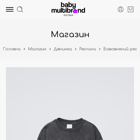
Магазин
Головна
Магазин
Дівчинка
Реглани
Бавовняний регла