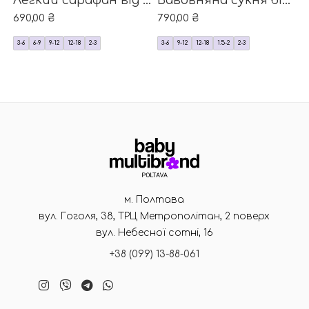
Легкий сарафан від бренду Н&М
Бавовняна сукня біла в горошок від Н&М
690,00
₴
790,00
₴
3-6
6-9
9-12
12-18
2-3
3-6
9-12
12-18
1.5-2
2-3
м. Полтава
вул. Гоголя, 38, ТРЦ Метрополітан, 2 поверх
вул. Небесної сотні, 16
+38 (099) 13-88-061