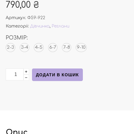
790,00
₴
Артикул:
Ф59-922
Категорії:
Дівчинка
,
Реглани
РОЗМІР:
2-3
3-4
4-5
6-7
7-8
9-10
+
Бавовняний гольф бежевого кольору від next кількіст
ДОДАТИ В КОШИК
−
Опис