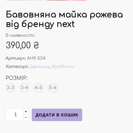
Бавовняна майка рожева
від бренду next
В наявності
390,00
₴
Артикул:
АН9-534
Категорії:
Дівчинка
,
Футболки
РОЗМІР:
2-3
3-4
4-5
5-6
+
Бавовняна майка рожева від бренду next кількість
ДОДАТИ В КОШИК
−