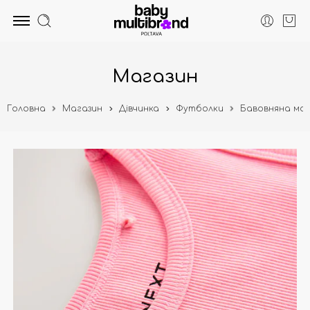
Магазин
Головна
Магазин
Дівчинка
Футболки
Бавовняна май