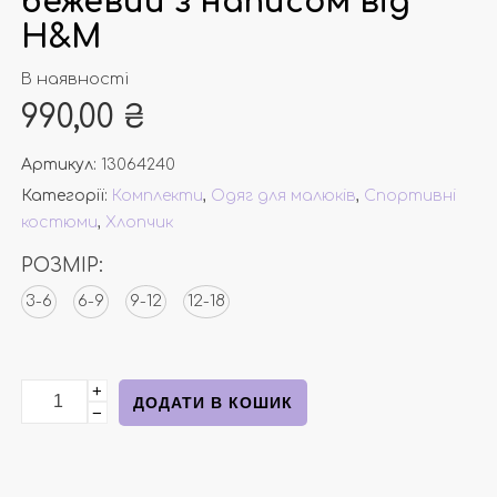
бежевий з написом від
Н&М
В наявності
990,00
₴
Артикул:
13064240
Категорії:
Комплекти
,
Одяг для малюків
,
Спортивні
костюми
,
Хлопчик
РОЗМІР:
3-6
6-9
9-12
12-18
+
Спортивний костюм бежевий з написом від Н&М кіл
ДОДАТИ В КОШИК
−