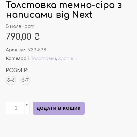
Толстовка темно-сіра з
написами від Next
В наявності
790,00
₴
Артикул:
У33-538
Категорії:
Толстовки
,
Хлопчик
РОЗМІР:
5-6
6-7
+
Толстовка темно-сіра з написами від Next кількість
ДОДАТИ В КОШИК
−