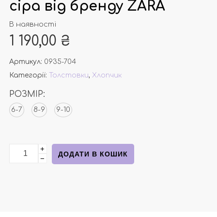
сіра від бренду ZARA
В наявності
1 190,00
₴
Артикул:
0935-704
Категорії:
Толстовки
,
Хлопчик
РОЗМІР:
6-7
8-9
9-10
+
Толстовка однотонна сіра від бренду ZARA кількіст
ДОДАТИ В КОШИК
−