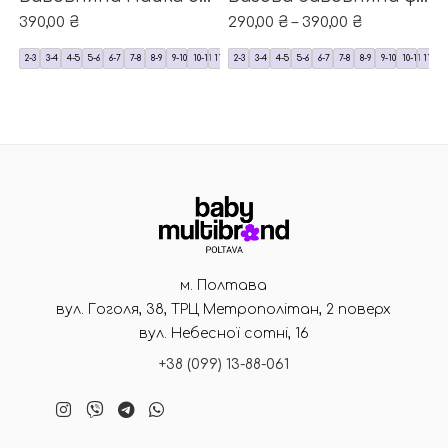
390,00
₴
290,00
₴
–
390,00
₴
2-3
3-4
4-5
5-6
6-7
7-8
8-9
9-10
10-11
11-12
2-3
3-4
4-5
5-6
6-7
7-8
8-9
9-10
10-11
11-12
м. Полтава
вул. Гоголя, 38, ТРЦ Метрополітан, 2 поверх
вул. Небесної сотні, 16
+38 (099) 13-88-061