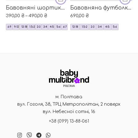
Цей товар має кілька варіантів. Параметри можна 
Цей товар має кілька вар
Бавовняні шортики чорні однотонні від next
Бавовняна футболка яскрава червона від бренду ZARA
390,00
₴
–
490,00
₴
690,00
₴
6-9
9-12
12-18
1.5-2
2-3
3-4
4-5
5-6
6-7
12-18
1.5-2
2-3
3-4
4-5
5-6
м. Полтава
вул. Гоголя, 38, ТРЦ Метрополітан, 2 поверх
вул. Небесної сотні, 16
+38 (099) 13-88-061