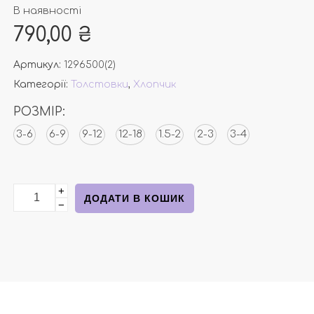
В наявності
790,00
₴
Артикул:
1296500(2)
Категорії:
Толстовки
,
Хлопчик
РОЗМІР:
3-6
6-9
9-12
12-18
1.5-2
2-3
3-4
+
Світшот молочний з динозавриком від Н&М кількіст
ДОДАТИ В КОШИК
−