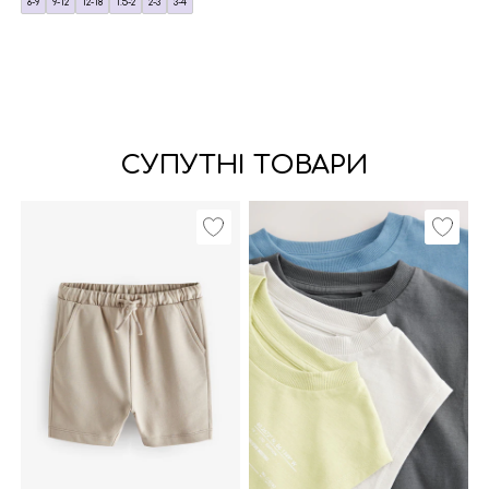
6-9
9-12
12-18
1.5-2
2-3
3-4
СУПУТНІ ТОВАРИ