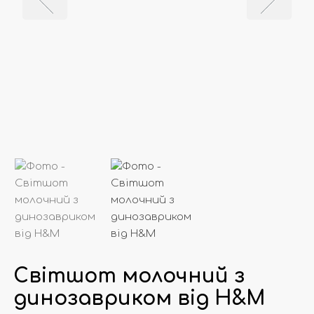
Світшот молочний з
динозавриком від Н&М