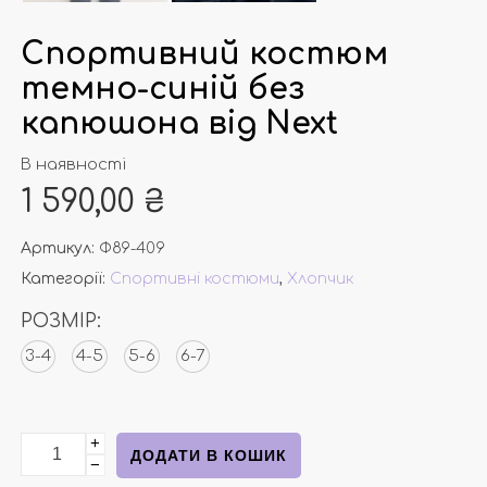
Спортивний костюм
темно-синій без
капюшона від Next
В наявності
1 590,00
₴
Артикул:
Ф89-409
Категорії:
Спортивні костюми
,
Хлопчик
РОЗМІР:
3-4
4-5
5-6
6-7
+
Спортивний костюм темно-синій без капюшона від N
ДОДАТИ В КОШИК
−