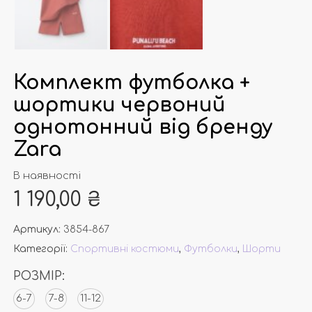
Комплект футболка +
шортики червоний
однотонний від бренду
Zara
В наявності
1 190,00
₴
Артикул:
3854-867
Категорії:
Спортивні костюми
,
Футболки
,
Шорти
РОЗМІР:
6-7
7-8
11-12