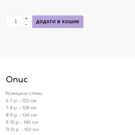
+
Комплект футболка + шортики червоний однотонний 
ДОДАТИ В КОШИК
−
Опис
Розмірна сітка:
6-7 р. – 122 см
7-8 р. – 128 см
8-9 р. – 134 см
9-10 р. – 140 см
11-12 р. – 152 см