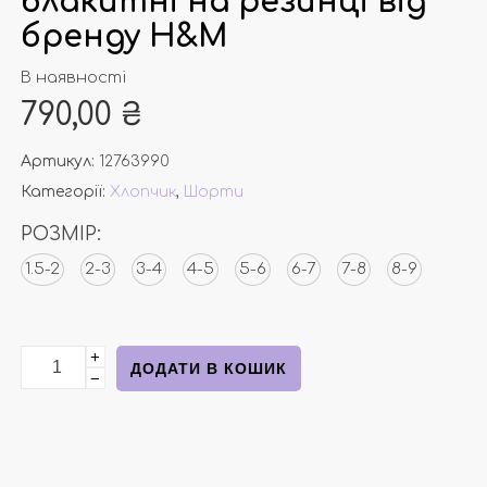
блакитні на резинці від
бренду Н&М
В наявності
790,00
₴
Артикул:
12763990
Категорії:
Хлопчик
,
Шорти
РОЗМІР:
1.5-2
2-3
3-4
4-5
5-6
6-7
7-8
8-9
+
Джинсові шортики блакитні на резинці від бренду Н
ДОДАТИ В КОШИК
−