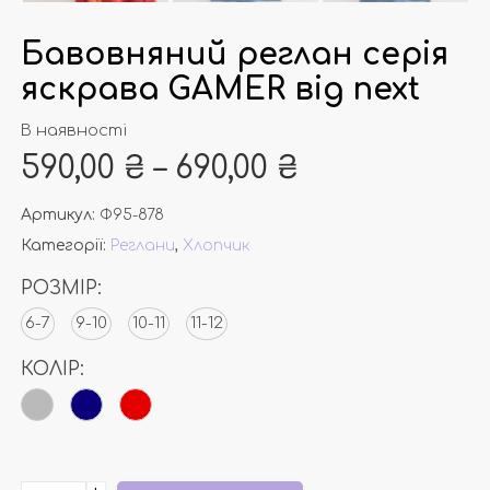
Бавовняний реглан серія
яскрава GAMER від next
В наявності
590,00
₴
–
690,00
₴
Артикул:
Ф95-878
Категорії:
Реглани
,
Хлопчик
РОЗМІР:
6-7
9-10
10-11
11-12
КОЛІР: