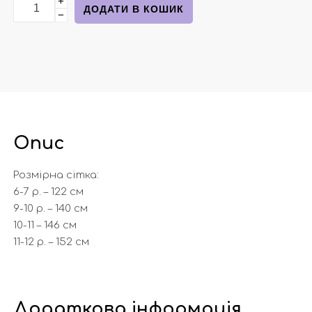
+
Бавовняний реглан серія яскрава GAMER від next кіл
ДОДАТИ В КОШИК
−
Опис
Розмірна сітка:
6-7 р. – 122 см
9-10 р. – 140 см
10-11 – 146 см
11-12 р. – 152 см
Додаткова інформація