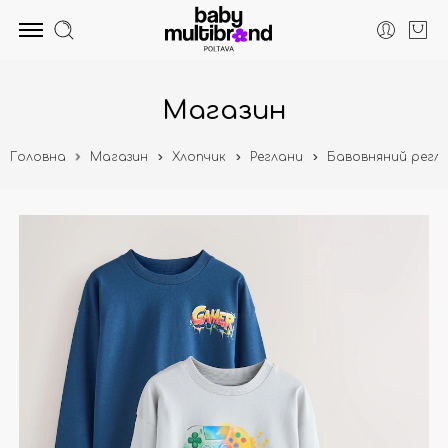
Магазин
Головна
Магазин
Хлопчик
Реглани
Бавовняний регла