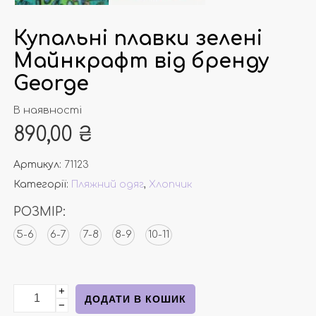
Купальні плавки зелені
Майнкрафт від бренду
George
В наявності
890,00
₴
Артикул:
71123
Категорії:
Пляжний одяг
,
Хлопчик
РОЗМІР:
5-6
6-7
7-8
8-9
10-11
+
Купальні плавки зелені Майнкрафт від бренду George
ДОДАТИ В КОШИК
−