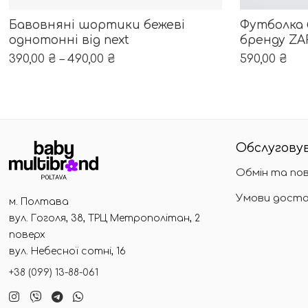
ОБЕРІТЬ ОПЦІЇ
Цей товар має кілька варіантів. Параметри можна в
Цей товар м
Бавовняні шортики бежеві
Футболка 
однотонні від next
бренду ZA
390,00
₴
–
490,00
₴
590,00
₴
Обслуговув
Обмін та по
Умови доста
м. Полтава
вул. Гоголя, 38, ТРЦ Метрополітан, 2
поверх
вул. Небесної сотні, 16
+38 (099) 13-88-061