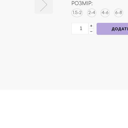
РОЗМІР:
1.5-2
2-4
4-6
6-8
+
Купальні плавки помаран
ДОДАТ
−