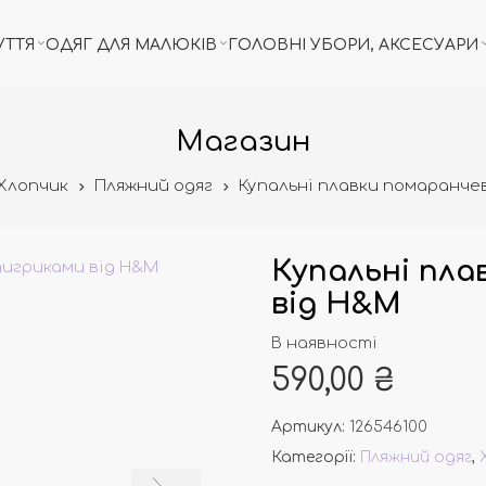
УТТЯ
ОДЯГ ДЛЯ МАЛЮКІВ
ГОЛОВНІ УБОРИ, АКСЕСУАРИ
Магазин
Хлопчик
Пляжний одяг
Купальні плавки помаранчев
Купальні пла
від H&M
В наявності
590,00
₴
Артикул:
126546100
Категорії:
Пляжний одяг
,