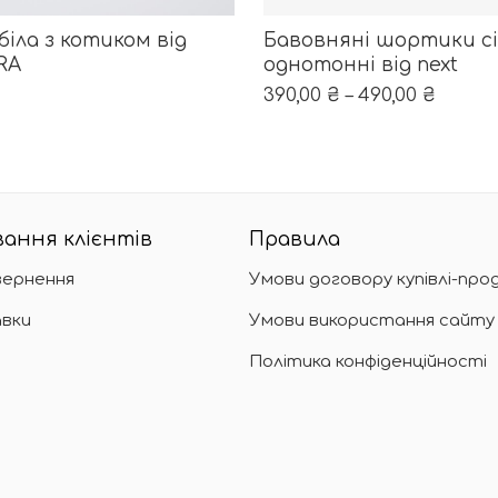
ОБЕРІТЬ ОПЦІЇ
ибрати на сторінці товару
ає кілька варіантів. Параметри можна вибрати на ст
Цей товар має кілька ва
біла з котиком від
Бавовняні шортики сі
RA
однотонні від next
390,00
₴
–
490,00
₴
ання клієнтів
Правила
вернення
Умови договору купівлі-про
вки
Умови використання сайту
Політика конфіденційності