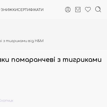
ЗНИЖКИ
СЕРТИФІКАТИ
і з тигриками від H&M
вки помаранчеві з тигриками
Хлопчик