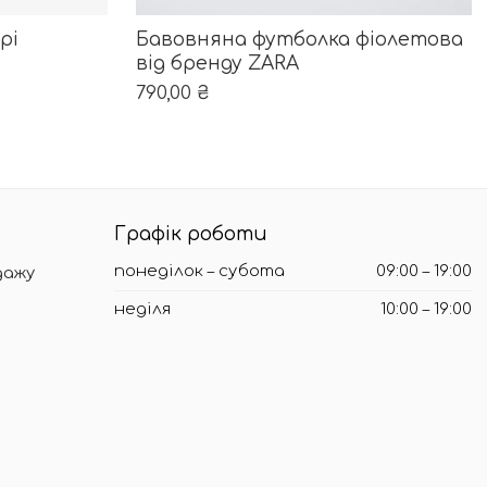
ОБЕРІТЬ ОПЦІЇ
орінці товару
ріантів. Параметри можна вибрати на сторінці товару
Цей товар має кілька варіантів. Пара
рі
Бавовняна футболка фіолетова
від бренду ZARA
790,00
₴
Графік роботи
понеділок – субота
09:00 – 19:00
дажу
неділя
10:00 – 19:00