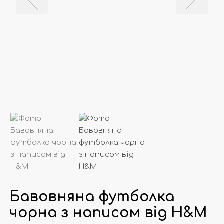
Бавовняна футболка
чорна з написом від Н&М