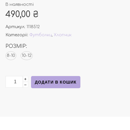
В наявності
490,00
₴
Артикул:
1118512
Категорії:
Футболки
,
Хлопчик
РОЗМІР:
8-10
10-12
+
Бавовняна футболка чорна з написом від Н&М кількі
ДОДАТИ В КОШИК
−