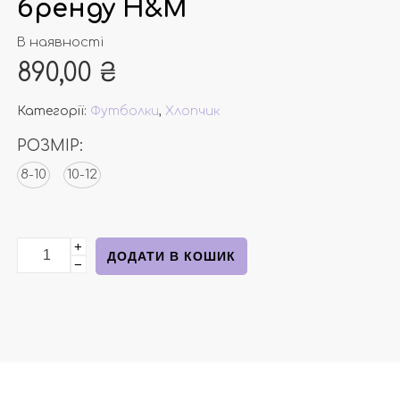
бренду Н&М
В наявності
890,00
₴
Категорії:
Футболки
,
Хлопчик
РОЗМІР:
8-10
10-12
+
Бавовняна футболка чорна з котиком від бренду Н&М
ДОДАТИ В КОШИК
−