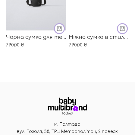
ДОДАТИ В КОШИК
ДОДАТИ
Чорна сумка для телефона від бренду ZARA
Ніжна сумка в стилі шанель від бренду Н&М
790,00
₴
790,00
₴
м. Полтава
вул. Гоголя, 38, ТРЦ Метрополітан, 2 поверх