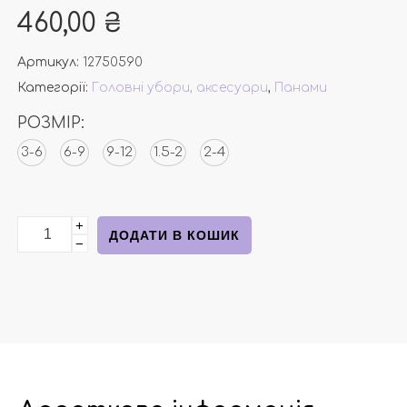
460,00
₴
Артикул:
12750590
Категорії:
Головні убори, аксесуари
,
Панами
РОЗМІР:
3-6
6-9
9-12
1.5-2
2-4
+
Бавовняна панама з левом від Н&М кількість
ДОДАТИ В КОШИК
−