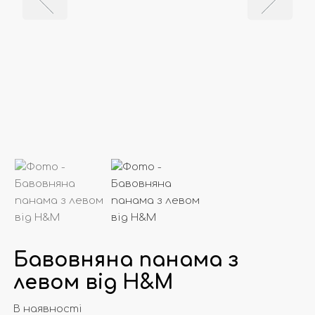
Бавовняна панама з
левом від Н&М
В наявності