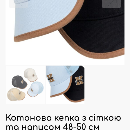
Котонова кепка з сіткою
та написом 48-50 см