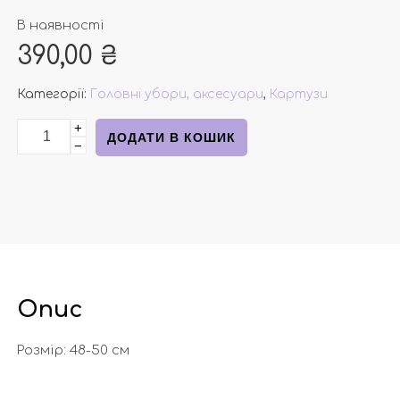
В наявності
390,00
₴
Категорії:
Головні убори, аксесуари
,
Картузи
+
Котонова кепка з сіткою та написом 48-50 см кількі
ДОДАТИ В КОШИК
−
Опис
Розмір: 48-50 см