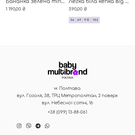
Бананка зелена minecraft від бренду ZARA
Легка біла кепка від бренду Н&М
1 190,00
₴
590,00
₴
3-6
6-9
9-12
1.5-2
м. Полтава
вул. Гоголя, 38, ТРЦ Метрополітан, 2 поверх
вул. Небесної сотні, 16
+38 (099) 13-88-061