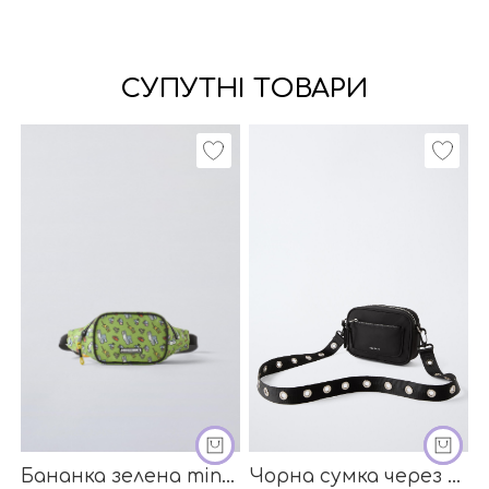
СУПУТНІ ТОВАРИ
ДОДАТИ В КОШИК
ДОДАТИ
Бананка зелена minecraft від бренду ZARA
Чорна сумка через плече від бренду ZARA