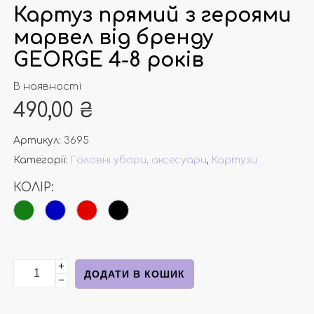
Картуз прямий з героями
марвел від бренду
GEORGE 4-8 років
В наявності
490,00
₴
Артикул:
3695
Категорії:
Головні убори, аксесуари
,
Картузи
КОЛІР:
+
Картуз прямий з героями марвел від бренду GEORGE 4
ДОДАТИ В КОШИК
−