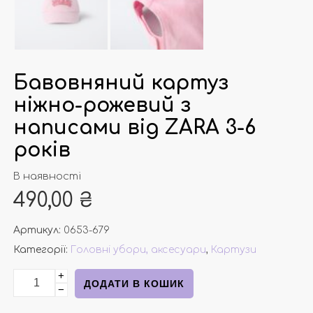
Бавовняний картуз
ніжно-рожевий з
написами від ZARA 3-6
років
В наявності
490,00
₴
Артикул:
0653-679
Категорії:
Головні убори, аксесуари
,
Картузи
+
Бавовняний картуз ніжно-рожевий з написами від ZAR
ДОДАТИ В КОШИК
−