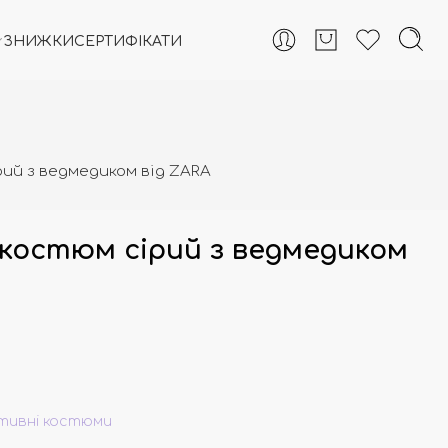
ЗНИЖКИ
СЕРТИФІКАТИ
ий з ведмедиком від ZARA
костюм сірий з ведмедиком
тивні костюми