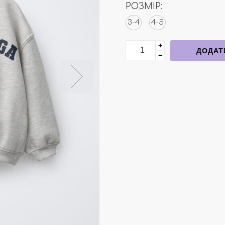
РОЗМІР:
3-4
4-5
+
Спортивний костюм сіри
ДОДАТ
−